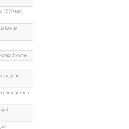
и 1520 мм.
бования.
рокой колеи"
ных дорог.
о слоя бетона
ций.
ий.