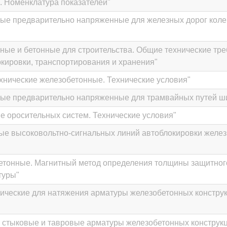
и. Номенклатура показателей"
ые предварительно напряженные для железных дорог коле
ные и бетонные для строительства. Общие технические тре
кировки, транспортирования и хранения"
хнические железобетонные. Технические условия"
ые предварительно напряженные для трамвайных путей ши
е оросительных систем. Технические условия"
е высоковольтно-сигнальных линий автоблокировки желез
етонные. Магнитный метод определения толщины защитног
туры"
ические для натяжения арматуры железобетонных конструк
 стыковые и тавровые арматуры железобетонных конструкц