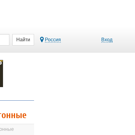
Найти
Россия
Вход
етонные
тонные