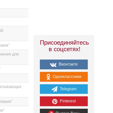
й.
Присоединяйтесь
овия"
в соцсетях!
нения для
Вконтакте
"
Одноклассники
батывающих
Telegram
Pinterest
словия"
ия"