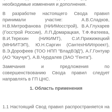
необходимые изменения и дополнения.
В разработке настоящего Свода правил
принимали участие: А.В.Сладков,
Н.В.Митрофанова (НИИМосстрой), В.А.Глухарев
(Госстрой России), Л.П.Домарацкая, Т.Ф.Фатеева,
В.И.Терехин (НИКИМТ), С.И.Прижижецкий
(МНИИТЭП), Ю.Н.Саргин (СантехНИИпроект),
В.Э.Дорофеев (ТОО НПП "ВладВЭД"), А.Г.Гонтуар
(АО "Каучук"), А.В.Чурдалев (ЗАО "Гента").
Замечания и предложения по
совершенствованию Свода правил следует
направлять в ГП ЦНС.
1. Область применения
1.1 Настоящий Свод правил распространяется на