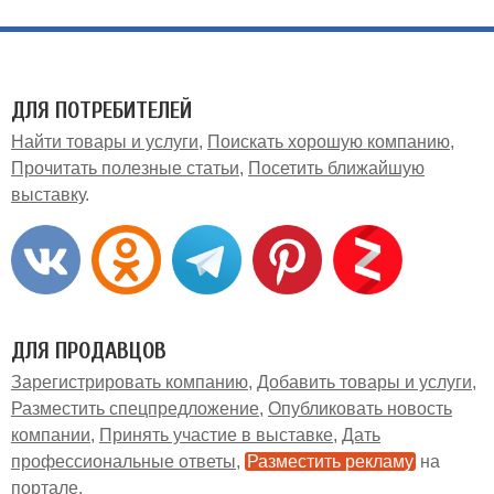
ДЛЯ ПОТРЕБИТЕЛЕЙ
Найти товары и услуги
Поискать хорошую компанию
Прочитать полезные статьи
Посетить ближайшую
выставку
ДЛЯ ПРОДАВЦОВ
Зарегистрировать компанию
Добавить товары и услуги
Разместить спецпредложение
Опубликовать новость
компании
Принять участие в выставке
Дать
профессиональные ответы
Разместить рекламу
на
портале