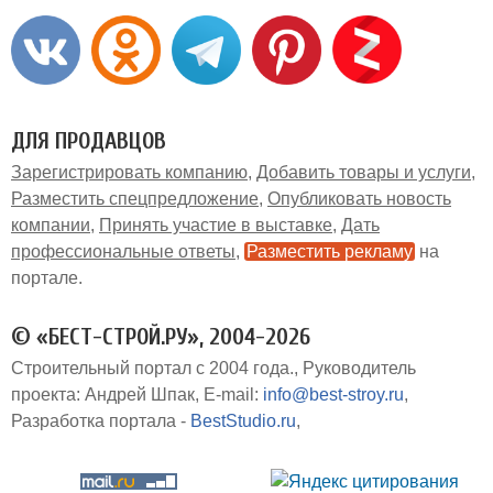
ДЛЯ ПРОДАВЦОВ
Зарегистрировать компанию
Добавить товары и услуги
Разместить спецпредложение
Опубликовать новость
компании
Принять участие в выставке
Дать
профессиональные ответы
Разместить рекламу
на
портале
© «БЕСТ-СТРОЙ.РУ», 2004-2026
Строительный портал с 2004 года.
Руководитель
проекта: Андрей Шпак
E-mail:
info@best-stroy.ru
Разработка портала -
BestStudio.ru