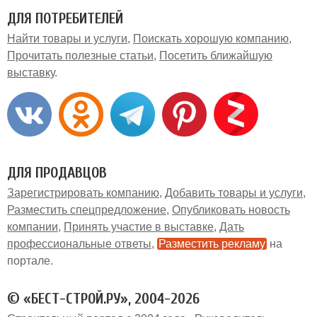
ДЛЯ ПОТРЕБИТЕЛЕЙ
Найти товары и услуги
Поискать хорошую компанию
Прочитать полезные статьи
Посетить ближайшую
выставку
ДЛЯ ПРОДАВЦОВ
Зарегистрировать компанию
Добавить товары и услуги
Разместить спецпредложение
Опубликовать новость
компании
Принять участие в выставке
Дать
профессиональные ответы
Разместить рекламу
на
портале
© «БЕСТ-СТРОЙ.РУ», 2004-2026