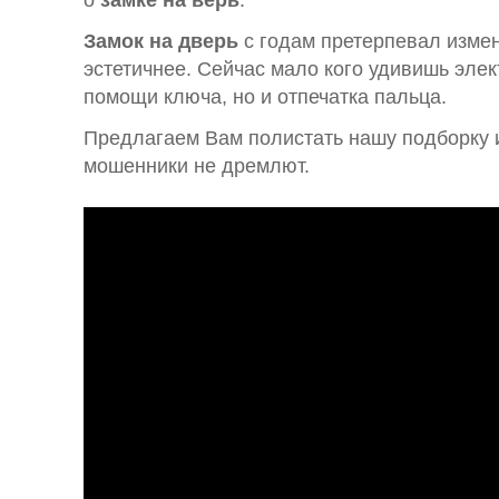
о
замке на верь
.
Замок на дверь
с годам претерпевал измен
эстетичнее. Сейчас мало кого удивишь эле
помощи ключа, но и отпечатка пальца.
Предлагаем Вам полистать нашу подборку и
мошенники не дремлют.