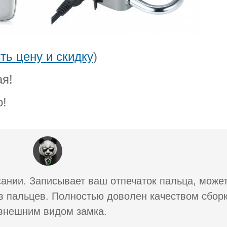
ть цену и скидку
)
ая!
о!
сании. Записывает ваш отпечаток пальца, може
ов пальцев. Полностью доволен качеством сбор
внешним видом замка.