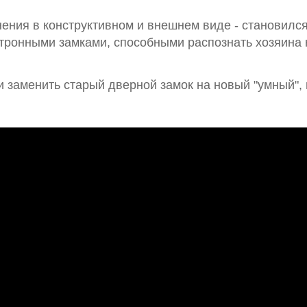
ения в конструктивном и внешнем виде - становилс
ктронными замками, способными распознать хозяина 
 заменить старый дверной замок на новый "умный",