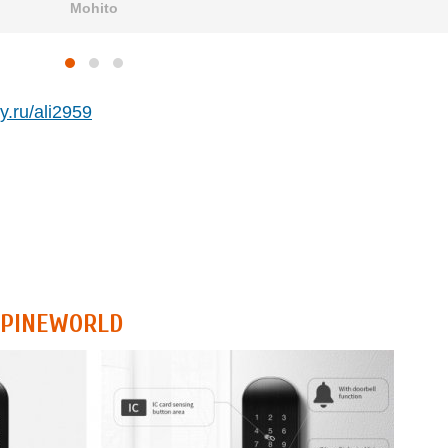
Mohito
oy.ru/ali2959
 PINEWORLD