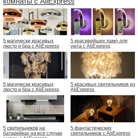
комнаты с AliExpress
5 магически красивых
5 красивейших ламп для
люстр и бра с AliExpress
уюта с AliExpress
5 магически красивых
5 красивых светильников из
люстр и бра с AliExpress
AliExpress
5 светильников на
5 фантастических
батарейках на все случаи
светильников с AliExpress