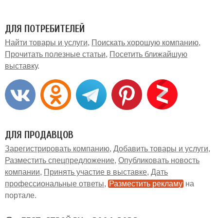
ДЛЯ ПОТРЕБИТЕЛЕЙ
Найти товары и услуги
Поискать хорошую компанию
Прочитать полезные статьи
Посетить ближайшую
выставку
ДЛЯ ПРОДАВЦОВ
Зарегистрировать компанию
Добавить товары и услуги
Разместить спецпредложение
Опубликовать новость
компании
Принять участие в выставке
Дать
профессиональные ответы
Разместить рекламу
на
портале