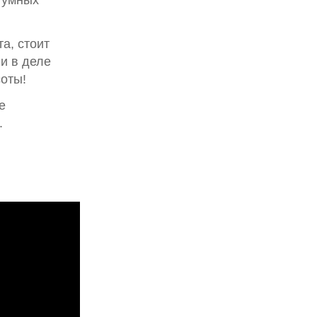
 умных
а, стоит
и в деле
соты!
е
.