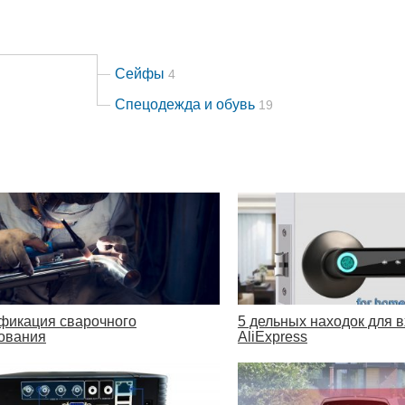
Сейфы
4
Спецодежда и обувь
19
фикация сварочного
5 дельных находок для 
ования
AliExpress