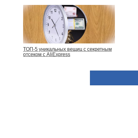
ТОП-5 уникальных вещиц с секретным
отсеком с AliExpress