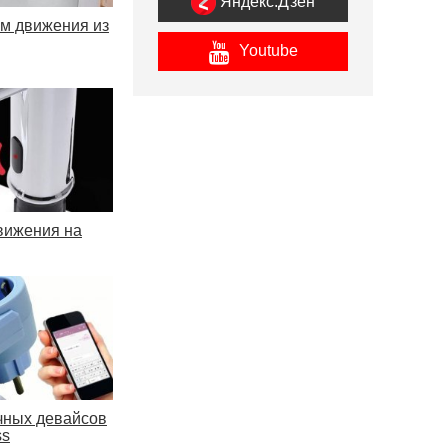
Яндекс.Дзен
ом движения из
Youtube
движения на
чных девайсов
ss