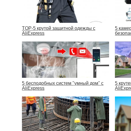
TOP-5 крутой защитной одежды с
5 каме
AliExpress
безопас
5 бесподобных систем "умный дом" с
5 крут
AliExpress
AliExpr