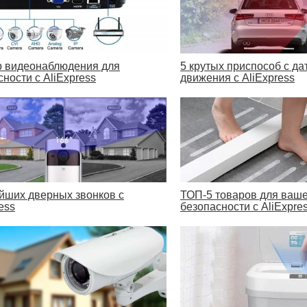
р видеонаблюдения для
5 крутых приспособ с да
ности с AliExpress
движения с AliExpress
ейших дверных звонков с
ТОП-5 товаров для ваш
ess
безопасности с AliExpre