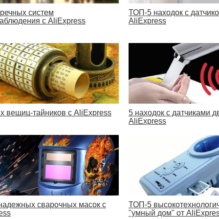
пречных систем
ТОП-5 находок с датчик
аблюдения с AliExpress
AliExpress
ых вещиц-тайников с AliExpress
5 находок с датчиками 
AliExpress
надежных сварочных масок с
ТОП-5 высокотехнологи
ess
"умный дом" от AliExpre