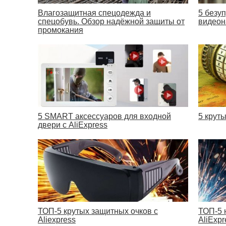
Влагозащитная спецодежда и
5 безу
спецобувь. Обзор надёжной защиты от
видеон
промокания
5 SMART аксессуаров для входной
5 крут
двери с AliExpress
ТОП-5 крутых защитных очков с
ТОП-5 
Aliexpress
AliExpr