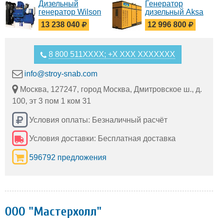
Дизельный
Генератор
генератор Wilson
дизельный Aksa
P1500P3
AC 1100 в кожухе
13 238 040
12 996 800
8 800 511XXXX; +X XXX XXXXXXX
info@stroy-snab.com
Москва, 127247, город Москва, Дмитровское ш., д.
100, эт 3 пом 1 ком 31
Условия оплаты: Безналичный расчёт
Условия доставки: Бесплатная доставка
596792 предложения
ООО "Мастерхолл"