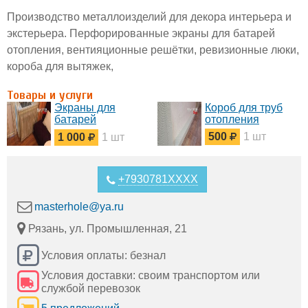
Производство металлоизделий для декора интерьера и
экстерьера. Перфорированные экраны для батарей
отопления, вентияционные решётки, ревизионные люки,
короба для вытяжек,
Товары и услуги
Экраны для
Короб для труб
батарей
отопления
отопления
500
1 шт
1 000
1 шт
+7930781XXXX
masterhole@ya.ru
Рязань, ул. Промышленная, 21
Условия оплаты: безнал
Условия доставки: своим транспортом или
службой перевозок