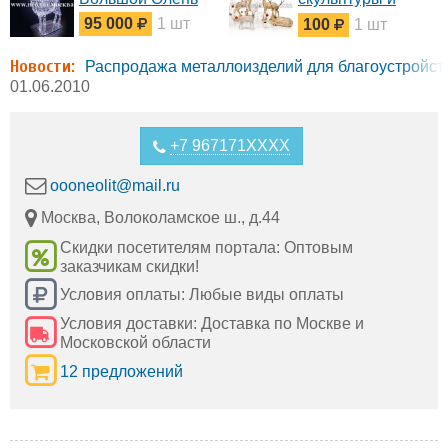
фигуры для
95 000
1 шт
100
1 шт
оформления
города
Новости:
Распродажа металлоизделий для благоустройст
01.06.2010
+7 967171XXXX
oooneolit@mail.ru
Москва, Волоколамское ш., д.44
Скидки посетителям портала: Оптовым
заказчикам скидки!
Условия оплаты: Любые виды оплаты
Условия доставки: Доставка по Москве и
Московской области
12 предложений