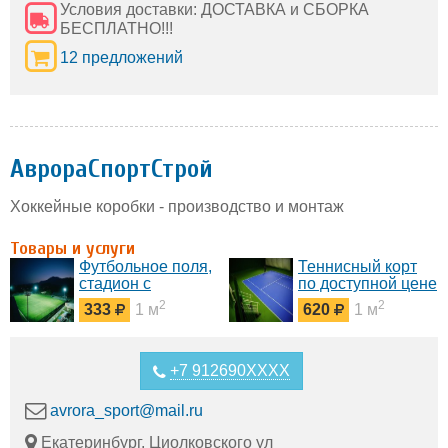
Условия доставки: ДОСТАВКА и СБОРКА
БЕСПЛАТНО!!!
12 предложений
АврораСпортСтрой
Хоккейные коробки - производство и монтаж
Товары и услуги
Футбольное поля,
Теннисный корт
стадион с
по доступной цене
натуральным и
и в минимальные
2
2
333
1 м
620
1 м
искусственным
сроки.
газоном в любой
Строительство.
точке России
+7 912690XXXX
avrora_sport@mail.ru
Екатеринбург, Циолковского ул