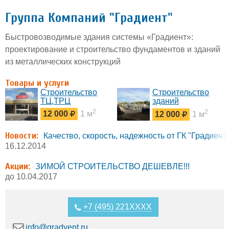
Группа Компаний "Градиент"
Быстровозводимые здания системы «Градиент»:
проектирование и строительство фундаментов и зданий
из металлических конструкций
Товары и услуги
Строительство
Строительство
ТЦ,ТРЦ
зданий
сельхозназначения
2
2
12 000
1 м
12 000
1 м
по системе
"Градиент"
Новости:
Качество, скорость, надежность от ГК "Градиент
16.12.2014
Акции:
ЗИМОЙ СТРОИТЕЛЬСТВО ДЕШЕВЛЕ!!!
до 10.04.2017
+7 (495) 221XXXX
info@gradyent.ru