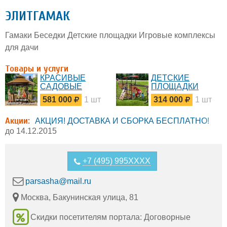
ЭЛИТГАМАК
Гамаки Беседки Детские площадки Игровые комплексы
для дачи
Товары и услуги
КРАСИВЫЕ
ДЕТСКИЕ
САДОВЫЕ
ПЛОЩАДКИ
БЕСЕДКИ Купить
Купить игровой
581 000
1 шт
314 000
1 шт
беседку для дачи
комплекс для дачи
из дерева
Деревянные
Акции:
Готовые
городки фото
АКЦИЯ! ДОСТАВКА И СБОРКА БЕСПЛАТНО!
деревянные
до 14.12.2015
беседки фото
цены
+7 (495) 995XXXX
parsasha@mail.ru
Москва, Бакунинская улица, 81
Скидки посетителям портала: Договорные