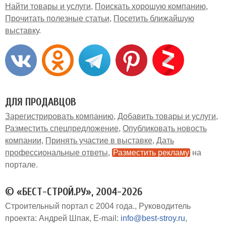
Найти товары и услуги
Поискать хорошую компанию
Прочитать полезные статьи
Посетить ближайшую
выставку
ДЛЯ ПРОДАВЦОВ
Зарегистрировать компанию
Добавить товары и услуги
Разместить спецпредложение
Опубликовать новость
компании
Принять участие в выставке
Дать
профессиональные ответы
Разместить рекламу
на
портале
© «БЕСТ-СТРОЙ.РУ», 2004-2026
Строительный портал с 2004 года.
Руководитель
проекта: Андрей Шпак
E-mail:
info@best-stroy.ru