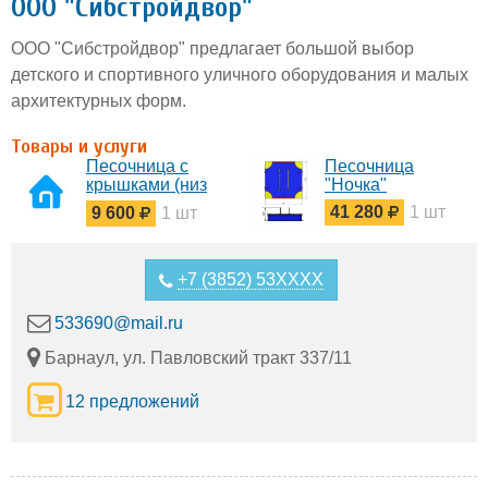
ООО "Сибстройдвор"
ООО "Сибстройдвор" предлагает большой выбор
детского и спортивного уличного оборудования и малых
архитектурных форм.
Товары и услуги
Песочница с
Песочница
крышками (низ
"Ночка"
металл)
41 280
1 шт
9 600
1 шт
+7 (3852) 53XXXX
533690@mail.ru
Барнаул, ул. Павловский тракт 337/11
12 предложений