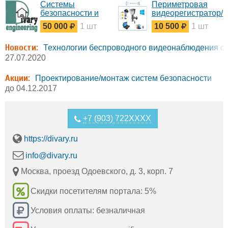
Системы
Периметровая
безопасности и
видеорегистратор/
автоматизации.
телекамера+светил
50 000
1 шт
10 500
1 шт
с DVR
Новости:
Технологии беспроводного видеонаблюдения с 
27.07.2020
Акции:
Проектирование/монтаж систем безопасности
до 04.12.2017
+7 (903) 722XXXX
https://divary.ru
info@divary.ru
Москва, проезд Одоевского, д. 3, корп. 7
Скидки посетителям портала: 5%
Условия оплаты: безналичная