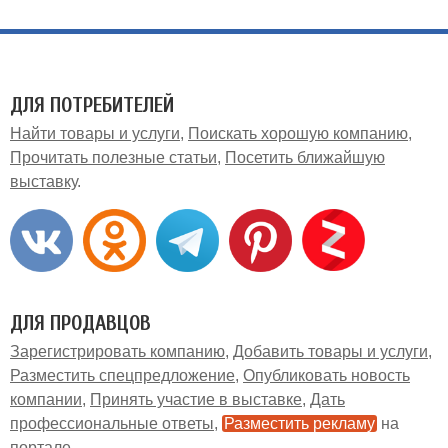
ДЛЯ ПОТРЕБИТЕЛЕЙ
Найти товары и услуги
Поискать хорошую компанию
Прочитать полезные статьи
Посетить ближайшую
выставку
ДЛЯ ПРОДАВЦОВ
Зарегистрировать компанию
Добавить товары и услуги
Разместить спецпредложение
Опубликовать новость
компании
Принять участие в выставке
Дать
профессиональные ответы
Разместить рекламу
на
портале