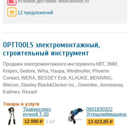
Условия доставки: www.wifisec.ru
12 предложений
OPTTOOLS электромонтажный,
строительный инструмент
Продажа электромонтажного инструмента КВТ, ЭМИ,
Knipex, Gedore, Wiha, Haupa, Weidmuller, Phoenix
Contact, WERA, BESSEY Erdi, KLAUKE, BENNING,
Weicon, Stanley Black&Decker inc., Greenlee, Jonnesway,
Katimex, Rexant
Товары и услуги
Траверсорез
0601830322
ручной Т-30
Углошлифмашина
до 1.5 кВт GWS
12 090
1 шт
13 423,85
15-125 CIEH
Bosch