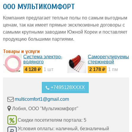
ООО МУЛЬТИКОМФОРТ
Компания предлагает теплые полы по самым выгодным
ценам, так как имеет прямые эксклюзивные договоры с
самыми крупными заводами Южной Кореи и поставляет
продукцию большими партиями.
Товары и услуги
Система электро-
Саморегулируемый
водяного
стержневой
отопление дома
теплый пол
4 128
1 шт
2 178
1 пм
от пола
Nanomat
+7495128XXXX
multicomfort1@gmail.com
Лобня, ООО "Мультикомфорт"
Скидки посетителям портала: 5
Условия оплаты: наличный, безналичный