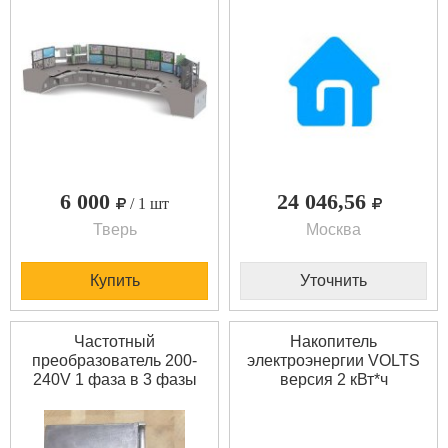
6 000
24 046,56
/ 1 шт
Тверь
Москва
Купить
Уточнить
Частотный
Накопитель
преобразователь 200-
электроэнергии VOLTS
240V 1 фаза в 3 фазы
версия 2 кВт*ч
FR-D700-SC 1Ф200V
FR-D720S-042SC-EC