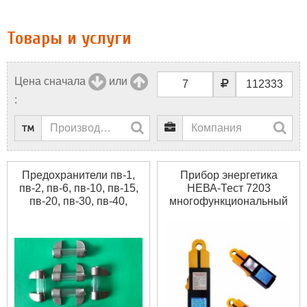
Товары и услуги
Цена сначала
или
:
Предохранители пв-1,
Прибор энергетика
пв-2, пв-6, пв-10, пв-15,
НЕВА-Тест 7203
пв-20, пв-30, пв-40,
многофункциональный
пв-50, пв-60, пв-80,
пв-100