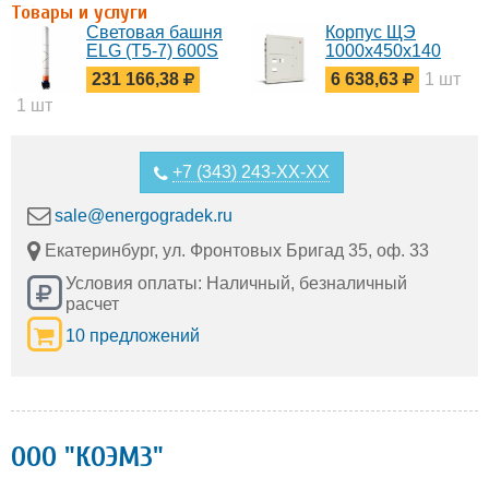
Товары и услуги
Световая башня
Корпус ЩЭ
ELG (T5-7) 600S
1000х450х140
2.5GX
(ниша
231 166,38
6 638,63
1 шт
940х350х125)
1 шт
слаботочный
отсек
+7 (343) 243-XX-XX
sale@energogradek.ru
Екатеринбург, ул. Фронтовых Бригад 35, оф. 33
Условия оплаты: Наличный, безналичный
расчет
10 предложений
ООО "КОЭМЗ"