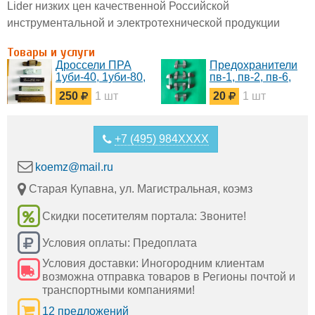
Lider низких цен качественной Российской
инструментальной и электротехнической продукции
Товары и услуги
Дроссели ПРА
Предохранители
1уби-40, 1уби-80,
пв-1, пв-2, пв-6,
1уби-15, 1уби-20
пв-10, пв-15,
250
1 шт
20
1 шт
пв-20, пв-30,
пв-40, пв-50,
пв-60, пв-80,
пв-100
+7 (495) 984XXXX
koemz@mail.ru
Старая Купавна, ул. Магистральная, коэмз
Скидки посетителям портала: Звоните!
Условия оплаты: Предоплата
Условия доставки: Иногородним клиентам
возможна отправка товаров в Регионы почтой и
транспортными компаниями!
12 предложений