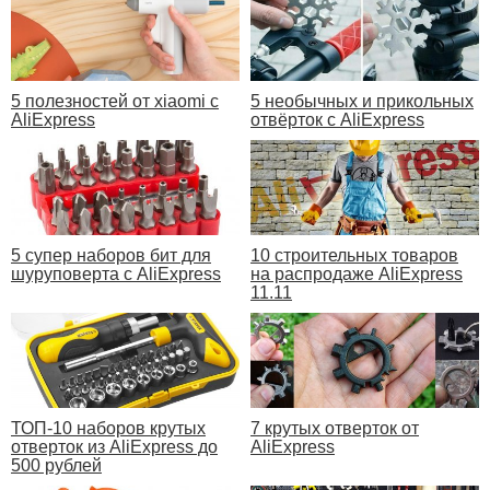
5 полезностей от xiaomi с
5 необычных и прикольных
AliExpress
отвёрток с AliExpress
5 супер наборов бит для
10 строительных товаров
шуруповерта с AliExpress
на распродаже AliExpress
11.11
ТОП-10 наборов крутых
7 крутых отверток от
отверток из AliExpress до
AliExpress
500 рублей