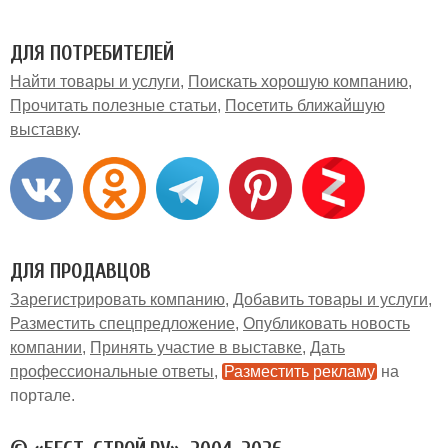
ДЛЯ ПОТРЕБИТЕЛЕЙ
Найти товары и услуги
Поискать хорошую компанию
Прочитать полезные статьи
Посетить ближайшую
выставку
ДЛЯ ПРОДАВЦОВ
Зарегистрировать компанию
Добавить товары и услуги
Разместить спецпредложение
Опубликовать новость
компании
Принять участие в выставке
Дать
профессиональные ответы
Разместить рекламу
на
портале