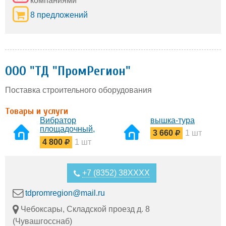
компаниями
8 предложений
ООО "ТД "ПромРегион"
Поставка строительного оборудования
Товары и услуги
Вибратор
вышка-тура
площадочный,
3 660
1 шт
вибратор
4 800
1 шт
глубинный,
виброрейки,
вибраторы
общего
+7 (8352) 38XXXX
назначения
tdpromregion@mail.ru
Чебоксары, Складской проезд д. 8
(Чувашгосснаб)