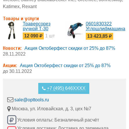
Katimex, Rexant
Товары и услуги
Траверсорез
0601830322
ручной Т-30
Углошлифмашина
до 1.5 кВт GWS
12 090
1 шт
13 423,85
15-125 CIEH
Bosch
Новости:
Акция Октоберфест скидки от 25% до 87%
28.11.2022
Акции:
Акция Октоберфест скидки от 25% до 87%
до 30.11.2022
+7 (495) 646XXXX
sale@opttools.ru
Москва, ул. Иловайская, д. 3, цех №7
Условия оплаты: Безналичный расчёт
Условия доставки: Доставка до терминала