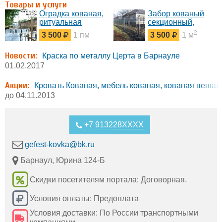
Товары и услуги
Оградка кованая,
Забор кованый
ритуальная
секционный,
оградка, оградка
заборы под заказ,
2
3 500
1 пм
3 500
1 м
на могилу
заборы под ключ,
изготовление
Новости:
заборов
Краска по металлу Церта в Барнауле
01.02.2017
Акции:
Кровать Кованая, мебель кованая, кованая вешал
до 04.11.2013
+7 913228XXXX
gefest-kovka@bk.ru
Барнаул, Юрина 124-Б
Скидки посетителям портала: Договорная.
Условия оплаты: Предоплата
Условия доставки: По России транспортными