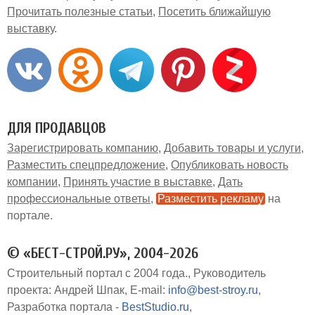
Прочитать полезные статьи
Посетить ближайшую
выставку
ДЛЯ ПРОДАВЦОВ
Зарегистрировать компанию
Добавить товары и услуги
Разместить спецпредложение
Опубликовать новость
компании
Принять участие в выставке
Дать
профессиональные ответы
Разместить рекламу
на
портале
© «БЕСТ-СТРОЙ.РУ», 2004-2026
Строительный портал с 2004 года.
Руководитель
проекта: Андрей Шпак
E-mail:
info@best-stroy.ru
Разработка портала -
BestStudio.ru