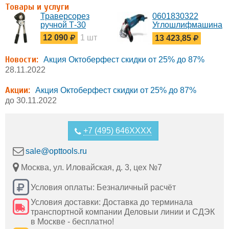
Товары и услуги
Траверсорез
0601830322
ручной Т-30
Углошлифмашина
до 1.5 кВт GWS
12 090
1 шт
13 423,85
15-125 CIEH
Bosch
Новости:
Акция Октоберфест скидки от 25% до 87%
28.11.2022
Акции:
Акция Октоберфест скидки от 25% до 87%
до 30.11.2022
+7 (495) 646XXXX
sale@opttools.ru
Москва, ул. Иловайская, д. 3, цех №7
Условия оплаты: Безналичный расчёт
Условия доставки: Доставка до терминала
транспортной компании Деловыи линии и СДЭК
в Москве - бесплатно!