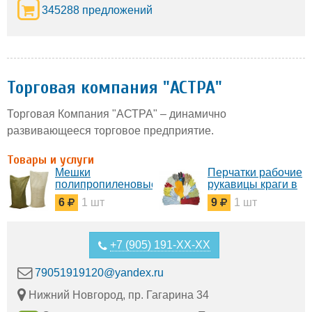
345288 предложений
Торговая компания "АСТРА"
Торговая Компания "АСТРА" – динамично
развивающееся торговое предприятие.
Товары и услуги
Мешки
Перчатки рабочие
полипропиленовые
рукавицы краги в
новые и б. у. для
ассортименте
6
1 шт
9
1 шт
строительного
мусора фасовки
упаковки- новые и
б. у.
+7 (905) 191-XX-XX
79051919120@yandex.ru
Нижний Новгород, пр. Гагарина 34