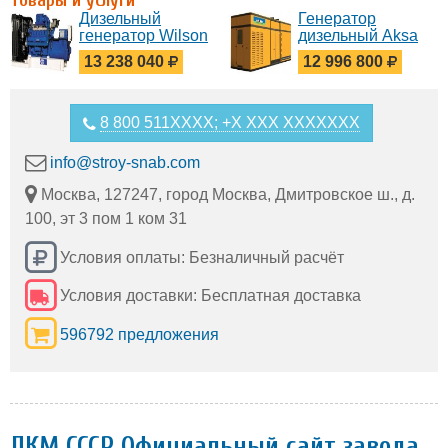
Товары и услуги
Дизельный
Генератор
генератор Wilson
дизельный Aksa
P1500P3
AC 1100 в кожухе
13 238 040
12 996 800
8 800 511XXXX; +X XXX XXXXXXX
info@stroy-snab.com
Москва, 127247, город Москва, Дмитровское ш., д.
100, эт 3 пом 1 ком 31
Условия оплаты: Безналичный расчёт
Условия доставки: Бесплатная доставка
596792 предложения
ЛКМ СССР Официальный сайт завода