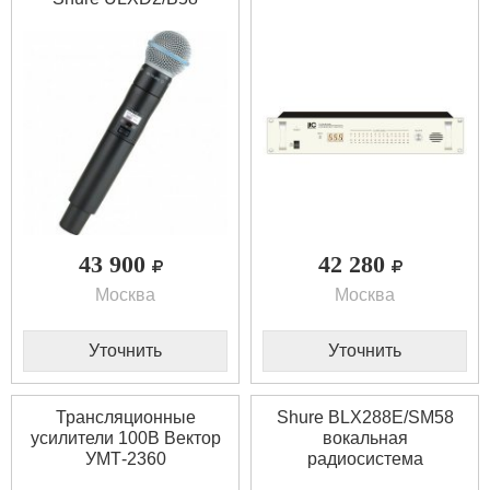
43 900
42 280
Москва
Москва
Уточнить
Уточнить
Трансляционные
Shure BLX288E/SM58
усилители 100В Вектор
вокальная
УМТ-2360
радиосистема