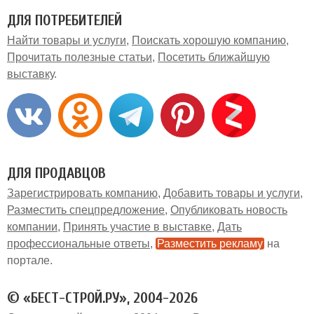
ДЛЯ ПОТРЕБИТЕЛЕЙ
Найти товары и услуги
Поискать хорошую компанию
Прочитать полезные статьи
Посетить ближайшую
выставку
ДЛЯ ПРОДАВЦОВ
Зарегистрировать компанию
Добавить товары и услуги
Разместить спецпредложение
Опубликовать новость
компании
Принять участие в выставке
Дать
профессиональные ответы
Разместить рекламу
на
портале
© «БЕСТ-СТРОЙ.РУ», 2004-2026