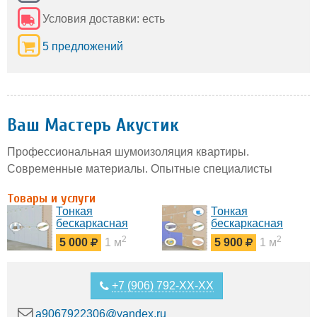
Условия доставки: есть
5 предложений
Ваш Мастеръ Акустик
Профессиональная шумоизоляция квартиры.
Современные материалы. Опытные специалисты
Товары и услуги
Тонкая
Тонкая
бескаркасная
бескаркасная
система Шумощит
система
2
2
5 000
1 м
5 900
1 м
для
ЭкоЗвукоИзол для
шумоизоляции
шумоизоляции
стен
стен
+7 (906) 792-XX-XX
a9067922306@yandex.ru