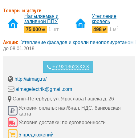
Товары и услуги
Напыляемая и
Утепление
заливной ППУ
кровель
теплоизоляции с
загородных домов
2
75 000
1 шт
498
1 м
открытой или
закрытой ячейкой
Акции:
Утепление фасадов и кровли пенополиуретаном 
до 08.01.2018
+7 921362XXXX
http://aimag.ru/
aimagelectrik@gmail.com
Санкт-Петербург, ул. Ярослава Гашека д. 26
Условия оплаты: нал/бнал, НДС, банковская
карта
Условия доставки: по договорённости
5 предложений