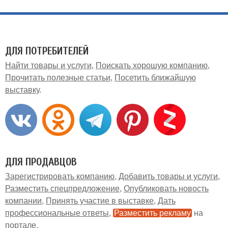
ДЛЯ ПОТРЕБИТЕЛЕЙ
Найти товары и услуги
Поискать хорошую компанию
Прочитать полезные статьи
Посетить ближайшую
выставку
ДЛЯ ПРОДАВЦОВ
Зарегистрировать компанию
Добавить товары и услуги
Разместить спецпредложение
Опубликовать новость
компании
Принять участие в выставке
Дать
профессиональные ответы
Разместить рекламу
на
портале